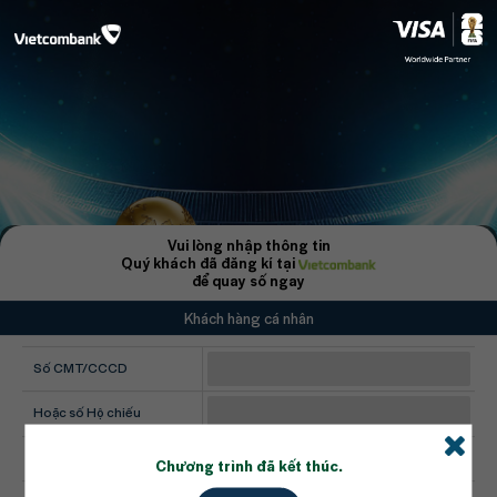
Vui lòng nhập thông tin
Quý khách đã đăng kí tại
để quay số ngay
Khách hàng cá nhân
Số CMT/CCCD
Hoặc số Hộ chiếu
04 số cuối thẻ
Vietcombank Visa
Chương trình đã kết thúc.
Hoặc số CIF khách hàng