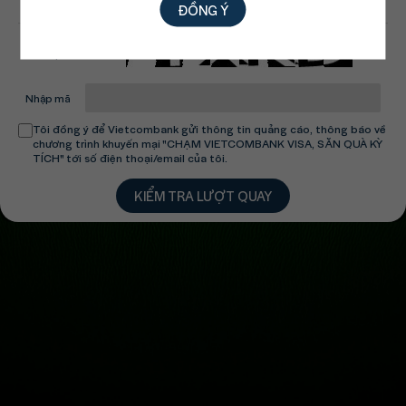
ĐỒNG Ý
tại Vietcombank
Mã captcha
Nhập mã
Tôi đồng ý để Vietcombank gửi thông tin quảng cáo, thông báo về
chương trình khuyến mại "CHẠM VIETCOMBANK VISA, SĂN QUÀ KỲ
TÍCH" tới số điện thoại/email của tôi.
KIỂM TRA LƯỢT QUAY
Thể lệ
Kết quả